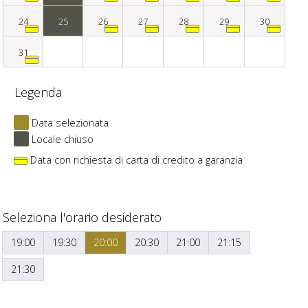
24
25
26
27
28
29
30
31
Legenda
Data selezionata
Locale chiuso
Data con richiesta di carta di credito a garanzia
Seleziona l'orario desiderato
19:00
19:30
20:00
20:30
21:00
21:15
21:30