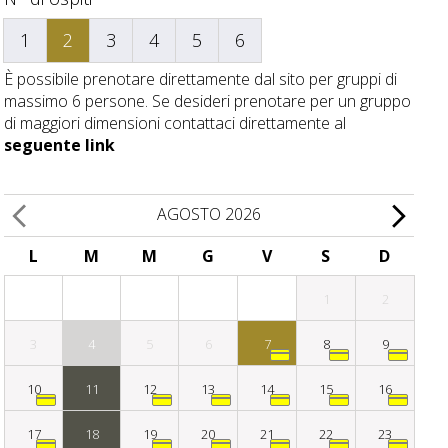
1
2
3
4
5
6
È possibile prenotare direttamente dal sito per gruppi di
massimo 6 persone. Se desideri prenotare per un gruppo
di maggiori dimensioni contattaci direttamente al
seguente link
AGOSTO 2026
L
M
M
G
V
S
D
1
2
3
4
5
6
7
8
9
10
11
12
13
14
15
16
17
18
19
20
21
22
23